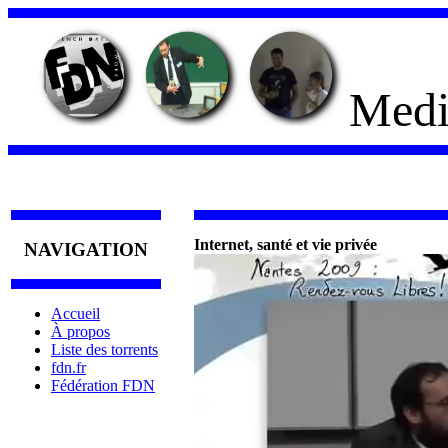
Medi
Internet, santé et vie privée
NAVIGATION
Accueil
À propos
Liste des torrents
fdn.fr
Fédération FDN